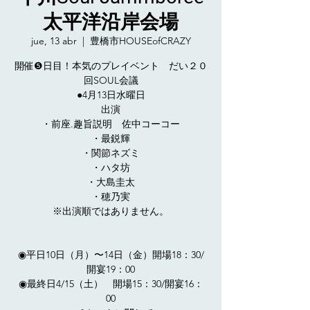
太平洋沿岸会場
jue, 13 abr
  |  
豊橋市HOUSEofCRAZY
開催❺日目！本気のプレイベント だい２０
回SOUL会議
●4月13日水曜日
出演
・前座.趣旨説明 佐中コーコー
・最鋭輝
・関節ネズミ
・ハタ坊
・大島圭太
・穂乃実
※出演順ではありません。
◉平日10日（月）〜14日（金）開場18：30/
開宴19：00
◉最終日4/15（土） 開場15：30/開宴16：
00