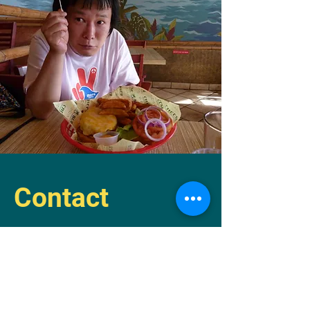
Contact
​瞬刊佐中新聞社
自己発電部所
長
​佐中コーコー