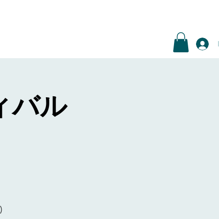
ィバル
)