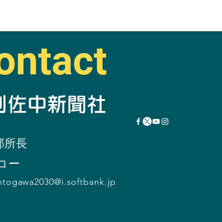
ontact
瞬刊佐中新聞社
部所
長
コー
ntogawa2030@i.softbank.jp