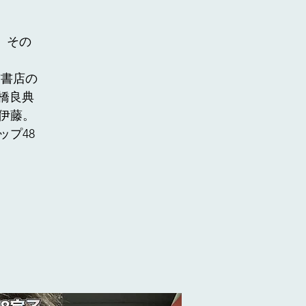
♬
。その
前書店の
橋良典
伊藤。
ップ48