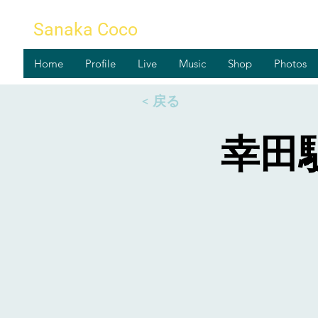
Sanaka Coco
Home
Profile
Live
Music
Shop
Photos
< 戻る
幸田