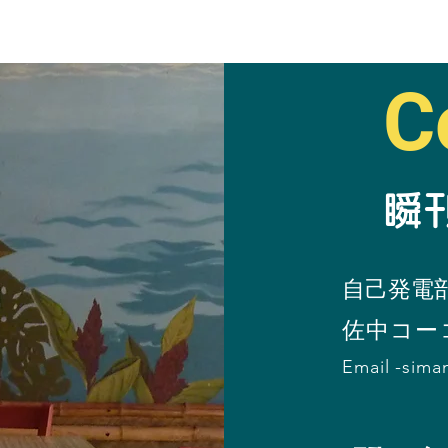
C
​
自己発電
​佐中コー
Email -
sima