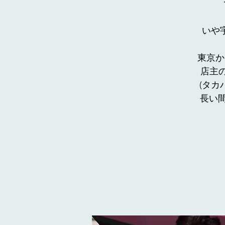
いや
東京か
店主
(タ
長い間