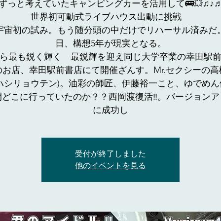
ずっと考えていたキャンピングカーを活用して🚌💥♫♪
世界初可動式ライブハウス出動に挑戦
宇宙初の試み。もう随分頭の中だけでリハーサル済みだ
日、構想5年が現実となる。
ら最も鋭く輝く 最鋭輝を迎え同じ大学卒業の幸田駅
のお店、幸田駅前書店にて開催ざんす。Mr.セクシーの高
カハシリョウテン)。油彩の師匠、伊藤裕一こと、ゆでめん
どこに行っていたのか？？西岡渡復活‼︎。バージョンア
受付が終了しました
他のイベントを見る