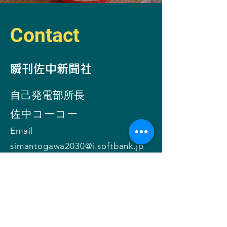
Contact
​瞬刊佐中新聞社
自己発電部所
長
​佐中コーコー
Email -
simantogawa2030@i.softbank.jp
お問い合わせ