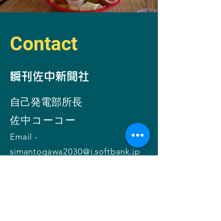
Contact
​瞬刊佐中新聞社
自己発電部所
長
​佐中コーコー
Email -
simantogawa2030@i.softbank.jp
お問い合わせ