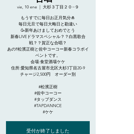
vie, 10 ene
  |  
大杉３丁目２０−９
もうすでに毎日お正月気分🎍
毎日元旦で毎日大晦日と勘違い
🥳新年あけましておめでとう
新春LIVEドラマスペシャル？？白黒歌合
戦？？賀正な合唱？
あの‼️松濱正樹と佐中コーコー新春コラボイ
ベントです。
会場:食堂酒場ケケ
住所:愛知県名古屋市北区大杉3丁目20-9
チャージ2,500円 オーダー別
#松濱正樹
#佐中コーコー
#タップダンス
#TAPDANNCE
#ケケ
受付が終了しました