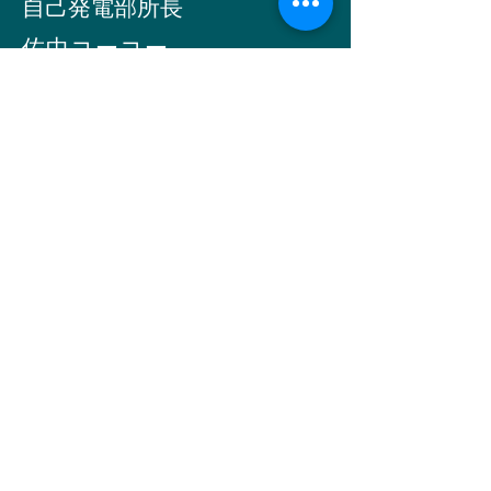
自己発電部所
長
​佐中コーコー
Email -
simantogawa2030@i.softbank.jp
お問い合わせ